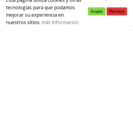
Esta página utiliza cookies y otras
tecnologías para que podamos
Acepto
Rechazo
English
febrero 2, 2010
mejorar su experiencia en
nuestros sitios:
más información
Spanish
Clasificación Internacional Normalizada
CIN5b
Modalidad
Presencial
Duración
2.000h
¿Qué voy a hacer?