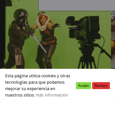
Esta página utiliza cookies y otras
tecnologías para que podamos
Acepto
Rechazo
English
enero 5, 2018
mejorar su experiencia en
nuestros sitios:
más información
Spanish
Se publica información importante para el
módulo de proyecto. En el siguiente