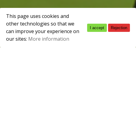
This page uses cookies and
other technologies so that we
I accept
Rejection
Spanish
can improve your experience on
our sites:
More information
English
En la web
http://cislan.es
utilizamos cookies para facilitar la
relación de los visitantes con nuestro contenido y para
permitir elaborar estadísticas sobre las visitantes que
recibimos.
En cumplimiento de la Directiva 2009/136/CE,
desarrollada en nuestro ordenamiento por el
apartado segundo del artículo 22 de la Ley de