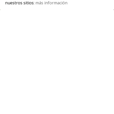
nuestros sitios:
más información
Spanish
El próximo
6
de febrero
se inaugura
la
exposición
del artista
Glendor
Díaz
donde
explora la
belleza y misterios de la noche que
permite al espectador soñar y descubrir
los secretos de la naturaleza.