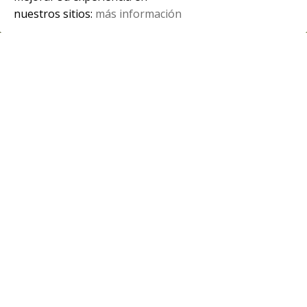
nuestros sitios:
más información
Spanish
Exposición fotográfica “Mientras tú
dormías”
El próximo 6 de febrero se inaugura la exposición
del artista Glendor Díaz donde explora la belleza
[…]