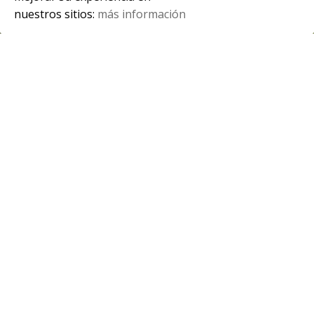
nuestros sitios:
más información
Spanish
Participación en el festival de videoclips
Oviclip.
Alumnado y profesorado de Vídeo, Disc-Jockey y
Sonido así como de Realización de Proyectos
Audiovisuales y Espectáculos […]