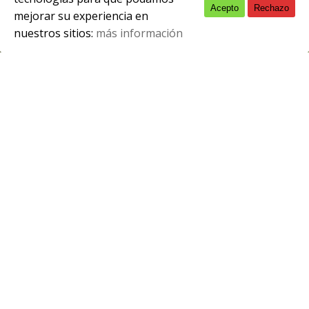
Acepto
Rechazo
English
mejorar su experiencia en
nuestros sitios:
más información
Spanish
“El mayordomo y la doncella” y “Pursuit”
se estrenaron con gran éxito en La
Felguera
Durante el entreacto, Víctor Gallego (alumno de 1º