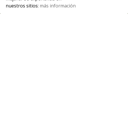
nuestros sitios:
más información
Spanish
Nuevo podcast de Producción en
Acción
Noviembre llega cargado de propuestas para
todos los gustos. Desde exposiciones de arte,
conciertos, obras teatrales a […]