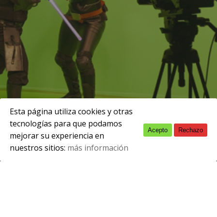
Esta página utiliza cookies y otras
tecnologías para que podamos
Acepto
Rechazo
English
mejorar su experiencia en
Se abre el plazo de inscripción al
nuestros sitios:
más información
Spanish
Certificado de Luminotecnia
Con fecha 17 de diciembre, se abre el plazo de
inscripción en Trabajastur al curso de formación
[…]