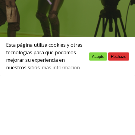
Esta página utiliza cookies y otras
tecnologías para que podamos
Acepto
Rechazo
English
mejorar su experiencia en
Interciclos 2020
nuestros sitios:
más información
Spanish
Como ya es tradición en nuestro centro,
celebramos una nueva convocatoria del proyecto
de Interciclos, en la […]
Más info