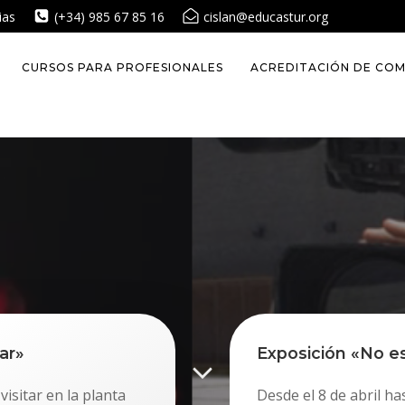
ias
(+34) 985 67 85 16
cislan@educastur.org
CURSOS PARA PROFESIONALES
ACREDITACIÓN DE COM
ar»
Exposición «No e
isitar en la planta
Desde el 8 de abril ha