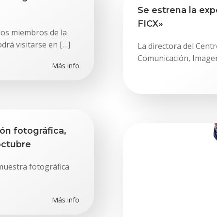
Se estrena la exp
FICX»
los miembros de la
rá visitarse en […]
La directora del Cent
Comunicación, Imagen
Más info
n fotográfica,
octubre
muestra fotográfica
Más info