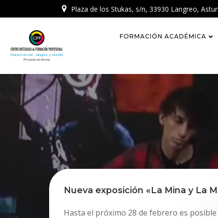
Skip
Plaza de los Stukas, s/n, 33930 Langreo, Astur
to
content
FORMACIÓN ACADÉMICA
Nueva exposición «La Mina y La M
Hasta el próximo 28 de febrero es posible v