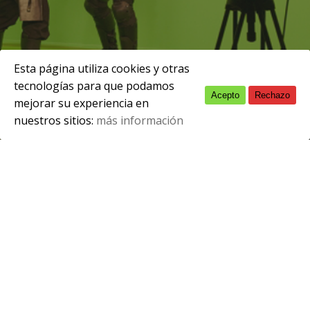
Esta página utiliza cookies y otras
tecnologías para que podamos
Acepto
Rechazo
English
junio 10, 2025
mejorar su experiencia en
nuestros sitios:
más información
Spanish
A continuación se adjunta toda la
información de los exámenes
extraordinarios para alumnado que tiene
alguna materia pendiente.
Informamos también de una
rectificación: El examen del módulo de
Planificación de la Realización en TV