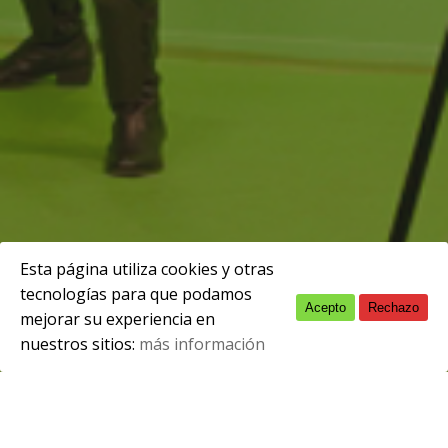
Esta página utiliza cookies y otras
tecnologías para que podamos
Acepto
Rechazo
English
diciembre 1, 2014
mejorar su experiencia en
nuestros sitios:
más información
Spanish
Langreo 1/12/14.- La compañía amateur
de teatro Aplauso Producciones, integrada
por alumnado del Centro de