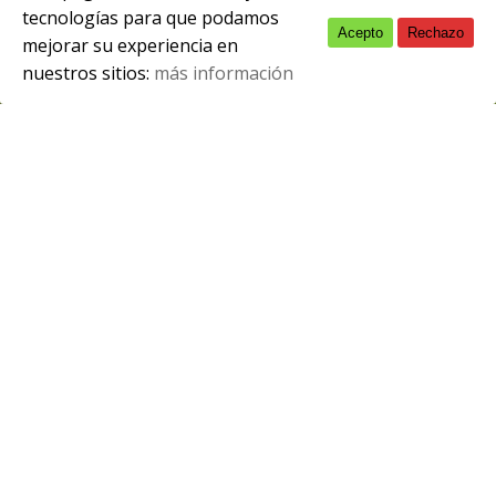
tecnologías para que podamos
Acepto
Rechazo
English
marzo 21, 2018
mejorar su experiencia en
nuestros sitios:
más información
Spanish
Tal como informamos en días pasados
sobre la
resolución provisional
de las
pruebas de acceso a los ciclos formativos
de grado medio y de grado superior de FP
2018, ya puedes consultar los listados
definitivos.
Consulta de listados definitivos de
Inscripción (pincha aquí)
Los datos notificados en esta consulta se
corresponden con los listados definitivos