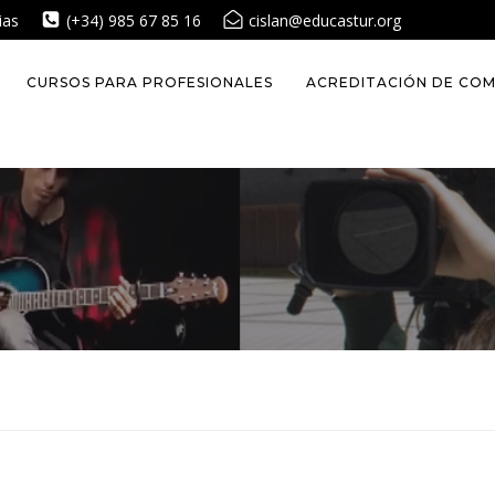
ias
(+34) 985 67 85 16
cislan@educastur.org
CURSOS PARA PROFESIONALES
ACREDITACIÓN DE COM