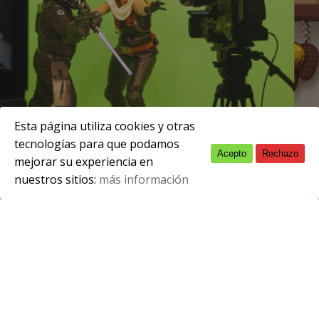
Esta página utiliza cookies y otras
tecnologías para que podamos
Acepto
Rechazo
English
abril 13, 2021
mejorar su experiencia en
nuestros sitios:
más información
Spanish
Se publica la
lista de admitidos
en el
curso de Cámara de cine, vídeo y
televisión
, con certificado de
profesionalidad, que comenzará el
próximo lunes día
19 de abril a las 14:45h.