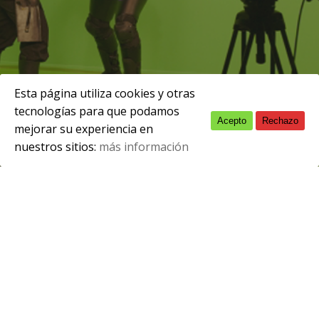
Esta página utiliza cookies y otras
tecnologías para que podamos
Acepto
Rechazo
English
enero 24, 2017
mejorar su experiencia en
nuestros sitios:
más información
Spanish
Marina Álvarez ha sido la ganadora del
concurso Profoto celebrado en nuestro
centro. Podéis ver sus trabajos fotográficos
aquí
y seguirla en sus redes sociales
Facebook e Instagram @mafruuuless.
Prestigiosas publicaciones como Vogue
Italia, Harper´s Bazaar o Cosmpolitan ya