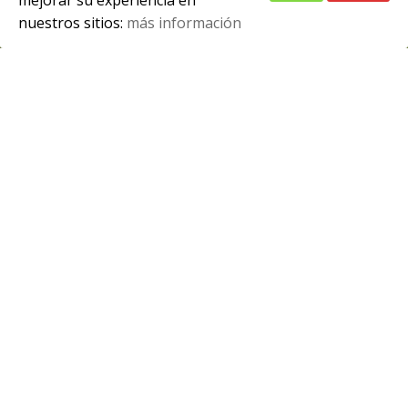
mejorar su experiencia en
Exámenes finales y SEE
nuestros sitios:
más información
Spanish
Adjunto podéis ver el calendario de exámenes
finales y SEE con horas, aulas y tipo de examen.
[…]
Más info
Exámenes recuperación alumnado
matriculado en 2º con módulos
pendientes de 1º
En el archivo adjunto tenéis los días, horas y aulas
de los exámenes de recuperación de alumnado […]
Más info