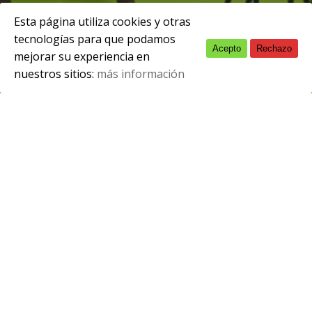
Esta página utiliza cookies y otras
tecnologías para que podamos
Acepto
Rechazo
English
septiembre 1, 2025
mejorar su experiencia en
nuestros sitios:
más información
Spanish
El CIFP de Comunicación, Imagen y Sonido
cuenta en el curso 2025-2026 con
profesional de Orientación pedagógica el
marco del Programa de refuerzo de
Orientadores y Orientadoras en Centros
Integrados de Formación Profesional,
CIFP, financiado por el FSE+ en el marco
del Programa FSE+ del Principado de