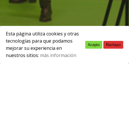
Esta página utiliza cookies y otras
tecnologías para que podamos
Acepto
Rechazo
English
febrero 29, 2024
mejorar su experiencia en
nuestros sitios:
más información
Spanish
Del
5 de marzo
al
4 de abril
l
as obras
galardonadas en los
Premios de
Fotografía
Profesional LUX 2022
se
podrán ver en la sala de exposiciones del
CISLAN. La
inauguración
tendrá lugar el
día
5 de marzo
a las 11.00h.