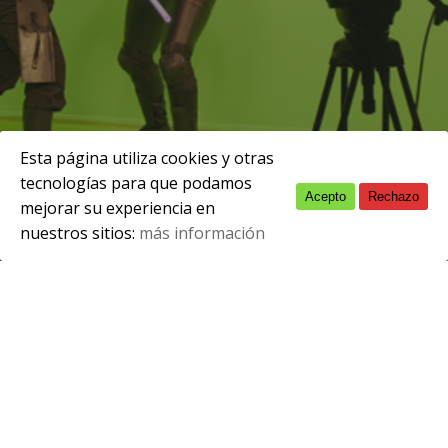
Esta página utiliza cookies y otras
tecnologías para que podamos
Acepto
Rechazo
English
enero 29, 2024
mejorar su experiencia en
nuestros sitios:
más información
Spanish
Damos a conocer los nombres del
alumnado que tendrá la oportunidad de
vivir esta increíble experiencia académica,
cultural y profesional.