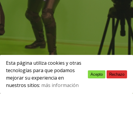
Esta página utiliza cookies y otras
tecnologías para que podamos
Acepto
Rechazo
English
mayo 6, 2019
mejorar su experiencia en
nuestros sitios:
más información
Spanish
Este viernes pasado, con motivo del Día de
les Lletres Asturianes, estuvo con
nosotros el realizador Ramón Lluis Bande.
Durante su visita se proyectó «Cantares de