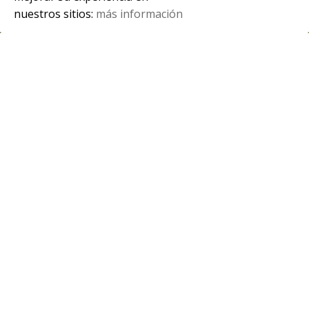
nuestros sitios:
más información
Spanish
Salimos en «El oficio de emprender», de
RTPA
Luz María Bárcena, profesora de nuestro centro y
coordinadora de la Unidad de Cultura
Emprendedora, ha sido […]