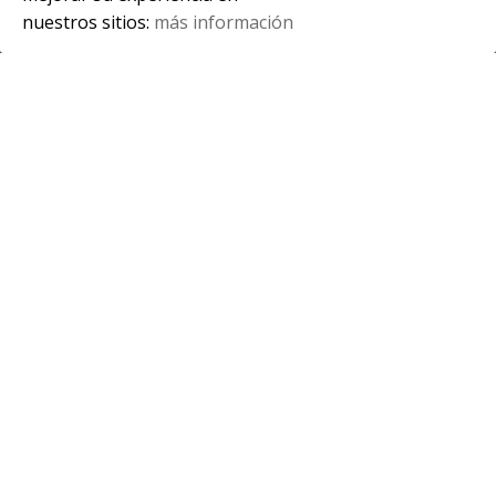
nuestros sitios:
más información
Spanish
Visita a la Feria Europea de Artes
Escénicas para Niños y Niñas, FETÉN.
Alumnado de 1º de Realización matutino y
vespertino y 2º de Producción han asistido a la
Feria Europea […]